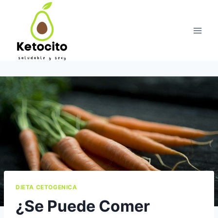
Skip
to
content
DIETA CETOGENICA
¿Se Puede Comer