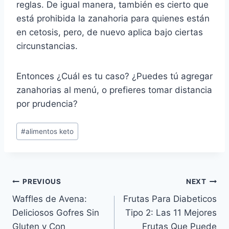
reglas. De igual manera, también es cierto que
está prohibida la zanahoria para quienes están
en cetosis, pero, de nuevo aplica bajo ciertas
circunstancias.
Entonces ¿Cuál es tu caso? ¿Puedes tú agregar
zanahorias al menú, o prefieres tomar distancia
por prudencia?
Post
#
alimentos keto
Tags:
Post
PREVIOUS
NEXT
Waffles de Avena:
Frutas Para Diabeticos
navigation
Deliciosos Gofres Sin
Tipo 2: Las 11 Mejores
Gluten y Con
Frutas Que Puede